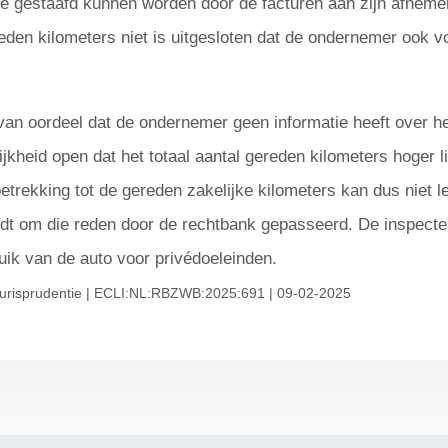
ie gestaafd kunnen worden door de facturen aan zijn afnemer
eden kilometers niet is uitgesloten dat de ondernemer ook v
van oordeel dat de ondernemer geen informatie heeft over he
jkheid open dat het totaal aantal gereden kilometers hoger l
rekking tot de gereden zakelijke kilometers kan dus niet lei
dt om die reden door de rechtbank gepasseerd. De inspecteu
ik van de auto voor privédoeleinden.
jurisprudentie | ECLI:NL:RBZWB:2025:691 | 09-02-2025