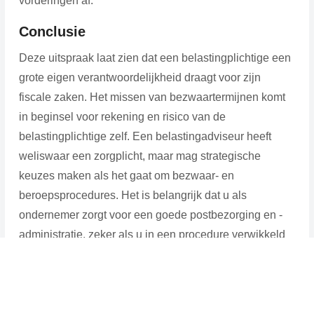
vorderingen af.
Conclusie
Deze uitspraak laat zien dat een belastingplichtige een
grote eigen verantwoordelijkheid draagt voor zijn
fiscale zaken. Het missen van bezwaartermijnen komt
in beginsel voor rekening en risico van de
belastingplichtige zelf. Een belastingadviseur heeft
weliswaar een zorgplicht, maar mag strategische
keuzes maken als het gaat om bezwaar- en
beroepsprocedures. Het is belangrijk dat u als
ondernemer zorgt voor een goede postbezorging en -
administratie, zeker als u in een procedure verwikkeld
bent met de Belastingdienst.
Bron:Gerechtshof Arnhem-Leeuwarden | jurisprudentie |
ECLI:NL:GHARL:2025:2169 | 14-04-2025