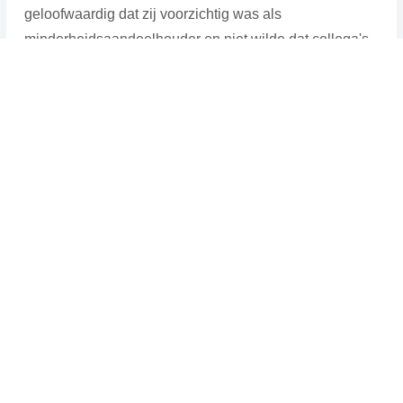
geloofwaardig dat zij voorzichtig was als
minderheidsaandeelhouder en niet wilde dat collega's
zouden denken dat zij misbruik maakte van haar
positie. Onder deze omstandigheden is er geen sprake
van grove schuld.
Bron:Gerechtshof Den Haag | jurisprudentie |
ECLI:NL:GHDHA:2025:1648 | 11-08-2025