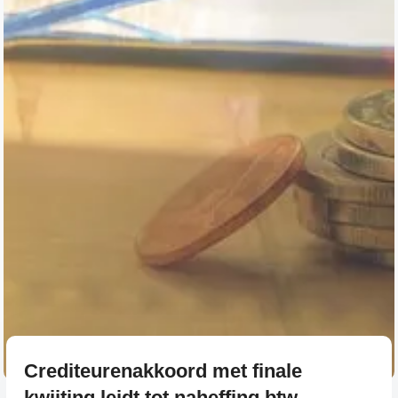
Crediteurenakkoord met finale
kwijting leidt tot naheffing btw