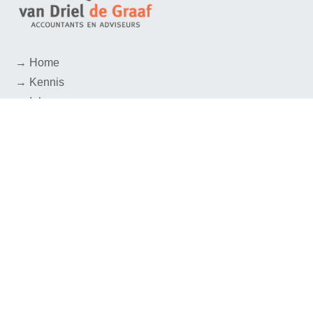
→ Home
→ Kennis
→ Inloggen
→ Klachten
→ Over ons
→ Vacatures
→ Contact
→ Nieuwsbrief
Huis ter Heideweg 16, 3705 LZ Zeist
030-3032020
