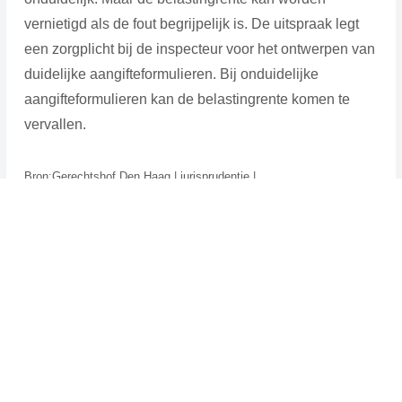
vernietigd als de fout begrijpelijk is. De uitspraak legt
een zorgplicht bij de inspecteur voor het ontwerpen van
duidelijke aangifteformulieren. Bij onduidelijke
aangifteformulieren kan de belastingrente komen te
vervallen.
Bron:Gerechtshof Den Haag | jurisprudentie |
ECLI:NL:GHDHA:2025:1066 | 02-06-2025