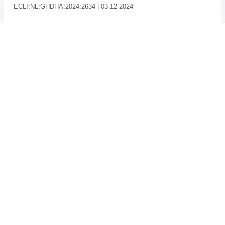
ECLI:NL:GHDHA:2024:2634 | 03-12-2024
→ Home
→ Kennis
→ Inloggen
→ Klachten