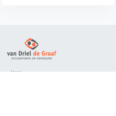
→ Home
→ Kennis
→ Inloggen
→ Klachten
→ Over ons