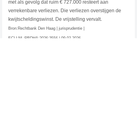
met als gevolg dat ruim € 727.000 resteert aan
verrekenbare verliezen. Die verliezen overstijgen de
kwijtscheldingswinst. De vrijstelling vervalt.
Bron:Rechtbank Den Haag | jurisprudentie |
ECLI:NL:RBDHA:2026:3556 | 09-02-2026
→ Home