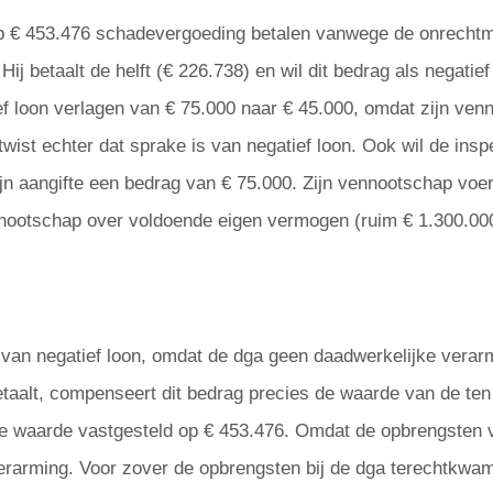
p € 453.476 schadevergoeding betalen vanwege de onrechtma
Hij betaalt de helft (€ 226.738) en wil dit bedrag als negatie
tief loon verlagen van € 75.000 naar € 45.000, omdat zijn ven
wist echter dat sprake is van negatief loon. Ook wil de inspec
jn aangifte een bedrag van € 75.000. Zijn vennootschap voer
nootschap over voldoende eigen vermogen (ruim € 1.300.000) 
s van negatief loon, omdat de dga geen daadwerkelijke verar
aalt, compenseert dit bedrag precies de waarde van de ten 
 waarde vastgesteld op € 453.476. Omdat de opbrengsten va
erarming. Voor zover de opbrengsten bij de dga terechtkwame