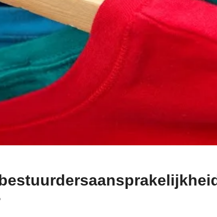
 bestuurdersaansprakelijkhei
?