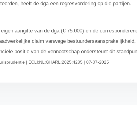
teerden, heeft de dga een regresvordering op die partijen.
 de eigen aangifte van de dga (€ 75.000) en de corresponderen
dwerkelijke claim vanwege bestuurdersaansprakelijkheid, sla
nciële positie van de vennootschap ondersteunt dit standpun
urisprudentie | ECLI:NL:GHARL:2025:4295 | 07-07-2025
→ Over ons
s
→ Vacatures