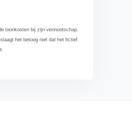
de loonkosten bij zijn vennootschap.
agt het betoog niet dat het fictief
t.
Huis ter Heideweg 16, 3705 LZ Zeist