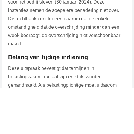
voor het bedrijfsleven (30 januari 2024). Deze
instanties nemen de soepelere benadering niet over.
De rechtbank concludeert daarom dat de enkele
omstandigheid dat de overschrijding minder dan een
week bedraagt, de overschrijding niet verschoonbaar
maakt.
Belang van tijdige indiening
Deze uitspraak bevestigt dat termijnen in
belastingzaken cruciaal zijn en strikt worden
gehandhaafd. Als belastingplichtige moet u daarom
alert zijn op de bezwaartermijnen die gelden na
ontvangst van een aanslag of beschikking. Elke dag telt
en een gemiste termijn betekent vaak het einde van uw
mogelijkheden tot bezwaar. Zorg dus voor tijdige
indiening en bewaar altijd bewijs van verzending of