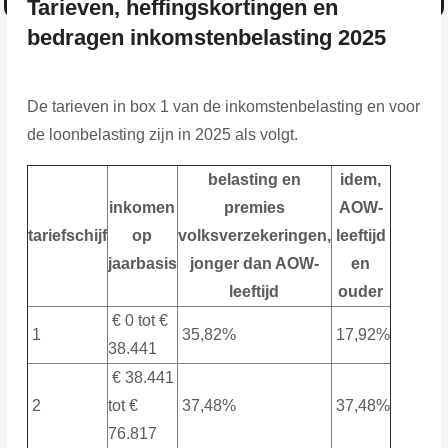
Tarieven, heffingskortingen en
bedragen inkomstenbelasting 2025
De tarieven in box 1 van de inkomstenbelasting en voor
de loonbelasting zijn in 2025 als volgt.
belasting en
idem,
inkomen
premies
AOW-
tariefschijf
op
volksverzekeringen,
leeftijd
jaarbasis
jonger dan AOW-
en
leeftijd
ouder
€ 0 tot €
1
35,82%
17,92%
38.441
€ 38.441
2
tot €
37,48%
37,48%
76.817