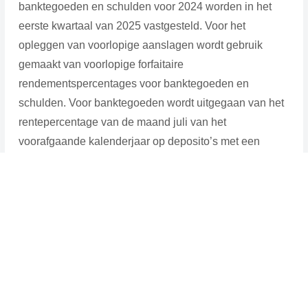
banktegoeden en schulden voor 2024 worden in het
eerste kwartaal van 2025 vastgesteld. Voor het
opleggen van voorlopige aanslagen wordt gebruik
gemaakt van voorlopige forfaitaire
rendementspercentages voor banktegoeden en
schulden. Voor banktegoeden wordt uitgegaan van het
rentepercentage van de maand juli van het
voorafgaande kalenderjaar op deposito’s met een
opzegtermijn van maximaal drie maanden. Voor 2025
bedraagt dit 1,03%. Voor schulden wordt uitgegaan van
het rentepercentage van de maand juli van het
voorafgaande kalenderjaar over het totale uitstaande
bedrag aan woninghypotheken. Voor 2025 bedraagt dit
2,47%. Voor de categorie overige bezittingen is het
definitieve rendement voor 2025 vastgesteld op 6,04%.
Ondernemers