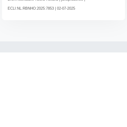
ECLI:NL:RBNHO:2025:7853 | 02-07-2025
→ Home
→ Kennis
→ Inloggen
→ Klachten